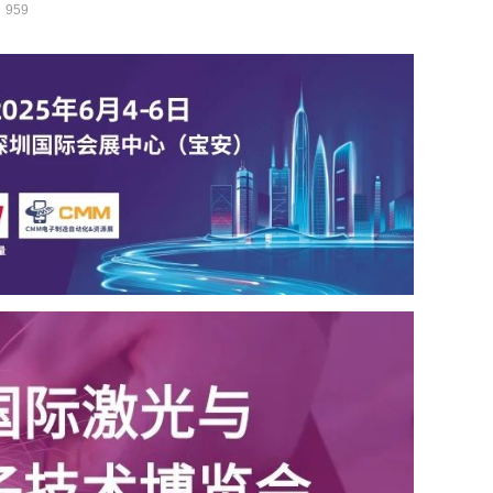
：
959