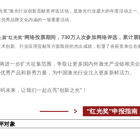
红光奖”激光行业创新贡献奖评选活动，是激光行业盛大的年度活动之一
述优秀品牌文化内涵的一项重要活动。
网络投票期间，730万人次参加网络评选，累计票
上届
“红光奖”
技术创新、行业应用贡献等方面取得的杰出
成就，彰显了各获奖单位在
”将进一步扩大征集范围，争取让更多国内外激光产业链相关
出优秀产品和新秀力量，为中国激光行业注入更多新鲜活力。
码未来，让我们一起点亮“创新之光”！
“红光奖”申报指南
评对象