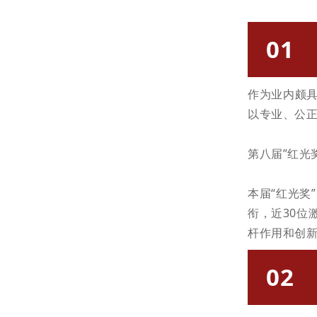
01
作为业内颇
以专业、公
第八届
”红光
本届“红光奖
衔，
近30位
杆作用和创
02